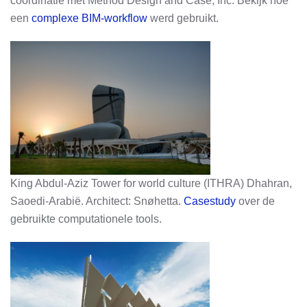
coördinatie met Method Design and Case, Inc. Bekijk hoe
een
complexe BIM-workflow
werd gebruikt.
King Abdul-Aziz Tower for world culture (ITHRA) Dhahran,
Saoedi-Arabië. Architect: Snøhetta.
Casestudy
over de
gebruikte computationele tools.